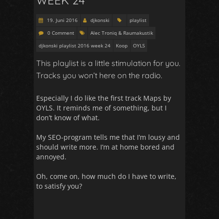
19. Juni 2016
djkonski
playlist
0 Comment
Alec Troniq & Raumakustik
djkonski playlist 2016 week 24
Koop
OYLS
This playlist is a little stimulation for you.
Tracks you won’t here on the radio.
Especially I do like the first track Maps by
OYLS. It reminds me of something, but I
don’t know of what.
My SEO-program tells me that I’m lousy and
should write more. I’m at home bored and
annoyed.
Oh, come on, how much do I have to write,
to satisfy you?